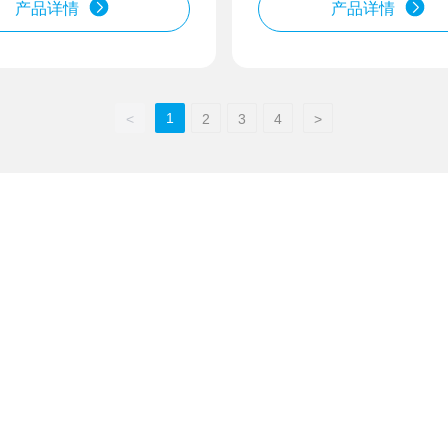
产品详情
产品详情
1
<
2
3
4
>
我们的产品
河北泛亚平衡块有限公司（石家庄市华兴平衡块厂）是集科研、生
的汽车平衡块生产企业。
钢制粘合剂砝码
用于钢圈的铅坠
钢夹式砝码 AW 系列