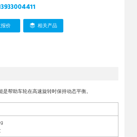
13933004411
取报价
相关产品
能是帮助车轮在高速旋转时保持动态平衡。
60g
盒