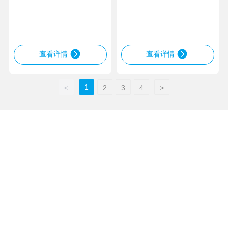
查看详情
查看详情
1
<
2
3
4
>
联系我们
销售业务：
电话/传真：
0311-85939575
手机：
13933004411
(黄经理) ，
13673130619
邮箱：
wheelweights@hxphk.com
联系工厂：